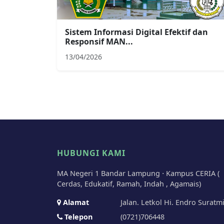
Sistem Informasi Digital Efektif dan
Responsif MAN...
13/04/2026
HUBUNGI KAMI
MA Negeri 1 Bandar Lampung ⋅ Kampus CERIA (
Cerdas, Edukatif, Ramah, Indah , Agamais)
Alamat
Jalan. Letkol Hi. Endro Suratm
Telepon
(0721)706448