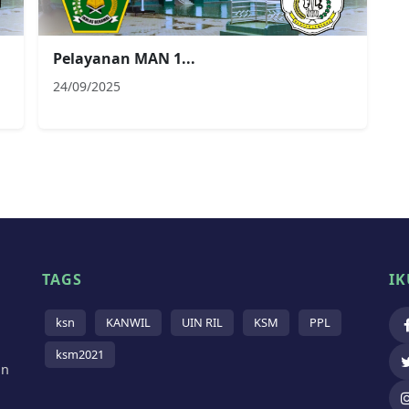
Pelayanan MAN 1...
24/09/2025
TAGS
IK
ksn
KANWIL
UIN RIL
KSM
PPL
ksm2021
in